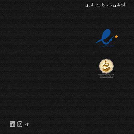
آشنایی با پردازش ابری
تلگرام
اینستاگر
لینکدا