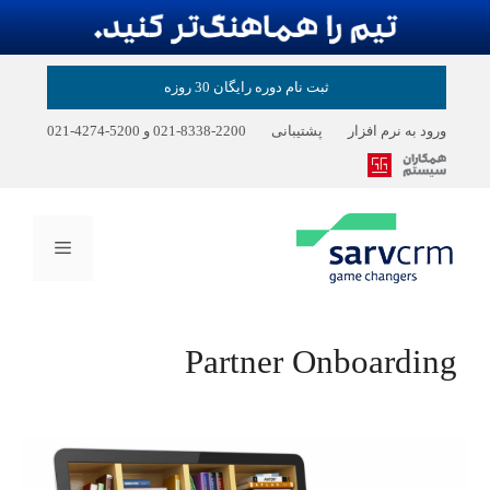
رش
ثبت نام دوره رایگان 30 روزه
ه
حتوا
ورود به نرم افزار
پشتیبانی
2200-8338-021
و
5200-4274-021
فهرست
Partner Onboarding