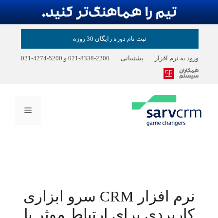
رش
ثبت نام دوره رایگان 30 روزه
ه
حتوا
ورود به نرم افزار
پشتیبانی
2200-8338-021
و
5200-4274-021
فهرست
نرم‌ افزار CRM سرو ابزاری
کاربردی برای ارتباط موثر با