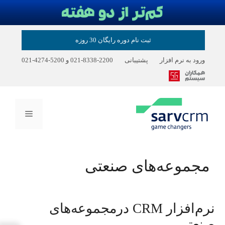
رش
ثبت نام دوره رایگان 30 روزه
ه
حتوا
ورود به نرم افزار
پشتیبانی
2200-8338-021
و
5200-4274-021
فهرست
مجموعه‌های صنعتی
نرم‌افزار CRM درمجموعه‌های
صنعتی