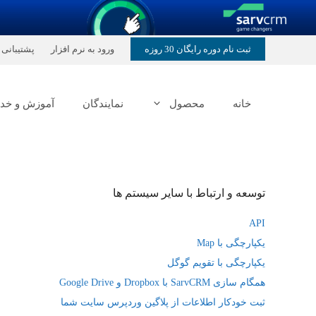
رش
ثبت نام دوره رایگان 30 روزه
ورود به نرم افزار
پشتیبانی
ه
حتوا
خانه
محصول
نمایندگان
آموزش و خد
توسعه و ارتباط با سایر سیستم ها
API
یکپارچگی با Map
یکپارچگی با تقویم گوگل
همگام سازی SarvCRM با Dropbox و Google Drive
ثبت خودکار اطلاعات از پلاگین وردپرس سایت شما