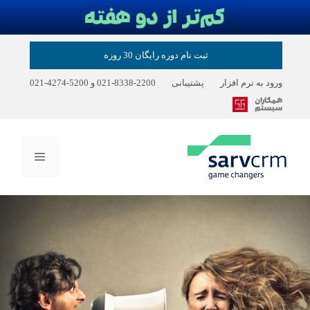
رش
ثبت نام دوره رایگان 30 روزه
ه
حتوا
ورود به نرم افزار
پشتیبانی
2200-8338-021
و
5200-4274-021
فهرست