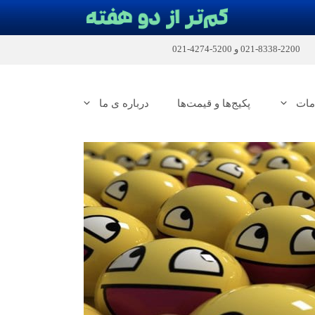
2200-8338-021
و
5200-4274-021
مات
پکیج‌ها و قیمت‌ها
درباره ی ما