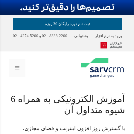
رش
ثبت نام دوره رایگان 30 روزه
ه
حتوا
ورود به نرم افزار
پشتیبانی
2200-8338-021
و
5200-4274-021
فهرست
آموزش الکترونیکی به همراه 6
شیوه متداول آن
با گسترش روز افزون اینترنت و فضای مجازی،