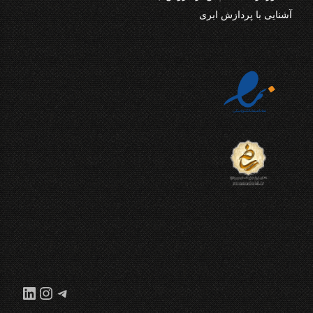
آشنایی با پردازش ابری
تلگرام
اینستاگر
لینکدا