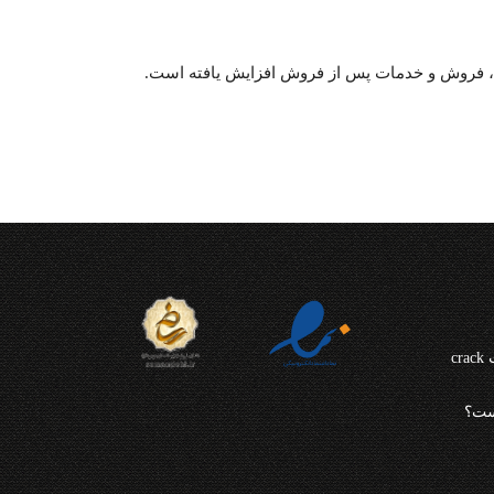
چرا از نرم افزار CRM مایکروسافت crack
ست؟