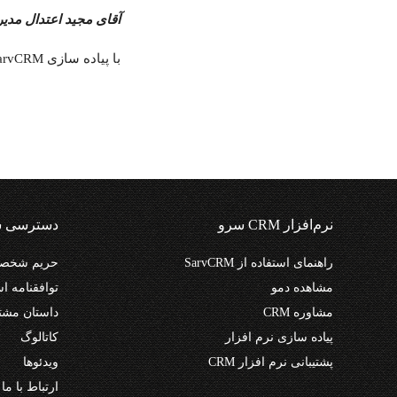
آقای مجید اعتدال مدیر
با پیاده سازی SarvCRM و یکپارچگی با راهکاران نظم فرآیند‌های داخلی شرکت از جمله بازاریابی، فروش و خدمات پس از فروش افزایش یافته است.
نرم‌افزار CRM سرو
دسترسی س
راهنمای استفاده از SarvCRM
حریم شخصی
مشاهده دمو
توافقنامه اس
مشاوره CRM
داستان مشت
پیاده سازی نرم افزار
کاتالوگ
پشتیبانی نرم افزار CRM
ویدئوها
ارتباط با ما