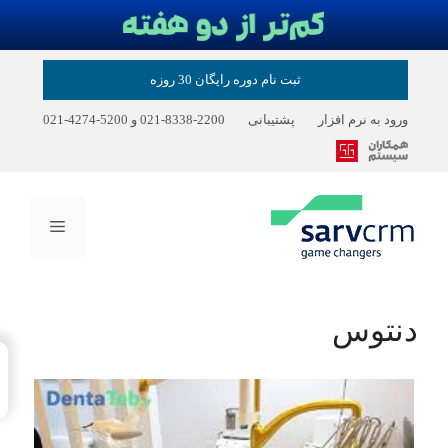
ثبت نام دوره رایگان 30 روزه
ورود به نرم افزار
پشتیبانی
2200-8338-021
و
5200-4274-021
فهرست
دنتوس
→
Index