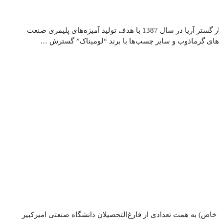
درباره شرکت مهندسی بسپار گستر آریا شرکت مهندسی بسپار گستر آریا در سال 1387 با هدف تولید آمیزه‌های پلیمری صنعت
‌های گرما‌ذوب و سایر چسب‌ها با برند “لومیناک” گسترش …
ص) به همت تعدادی از فارغ‌التحصیلان دانشگاه صنعتی امیرکبیر