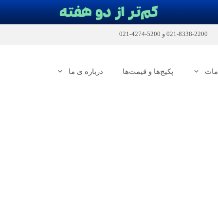
2200-8338-021
و
5200-4274-021
مات
پکیج‌ها و قیمت‌ها
درباره ی ما