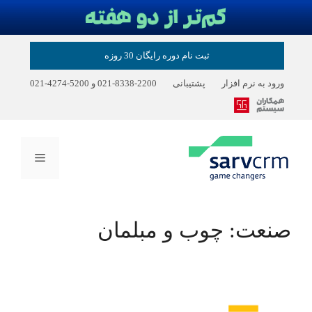
رش
ثبت نام دوره رایگان 30 روزه
ه
حتوا
ورود به نرم افزار
پشتیبانی
2200-8338-021
و
5200-4274-021
فهرست
صنعت:
چوب و مبلمان