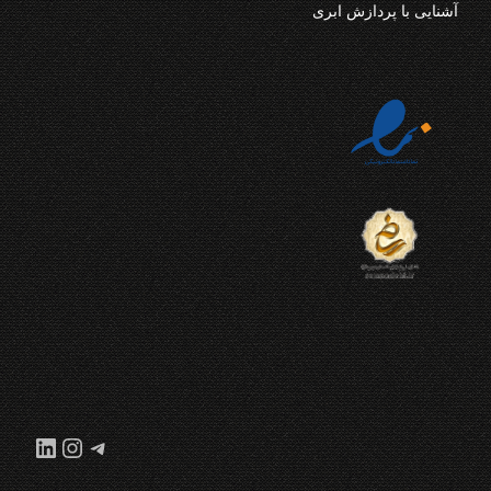
آشنایی با پردازش ابری
تلگرام
اینستاگر
لینکدا