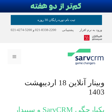
رش
ثبت نام دوره رایگان 30 روزه
ه
حتوا
ورود به نرم افزار
پشتیبانی
2200-8338-021
و
5200-4274-021
فهرست
وبینار آنلاین 18 اردیبهشت
1403
یکپارچگی SarvCRM و سپیدار