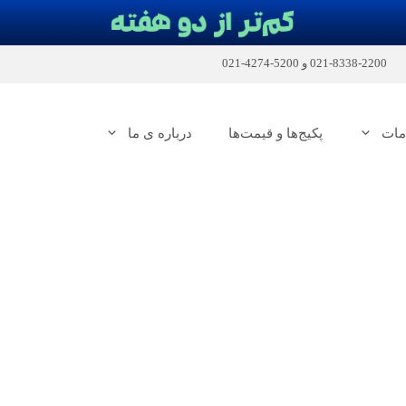
2200-8338-021
و
5200-4274-021
مات
پکیج‌ها و قیمت‌ها
درباره ی ما