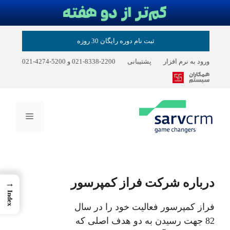
رش
ثبت نام دوره رایگان 30 روزه
ه
حتوا
ورود به نرم افزار
پشتیبانی
2200-8338-021
و
5200-4274-021
فهرست
درباره شرکت فراز کمپرسور
→
Index
فراز کمپرسور فعالیت خود را در سال
82 جهت رسیدن به دو هدف اصلی که