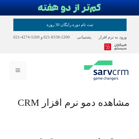
ثبت نام دوره رایگان 30 روزه
ورود به نرم افزار
پشتیبانی
2200-8338-021
و
5200-4274-021
فهرست
مشاهده دمو نرم افزار CRM