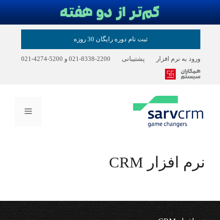
رش
ثبت نام دوره رایگان 30 روزه
ه
حتوا
ورود به نرم افزار
پشتیبانی
2200-8338-021
و
5200-4274-021
فهرست
نرم افزار CRM