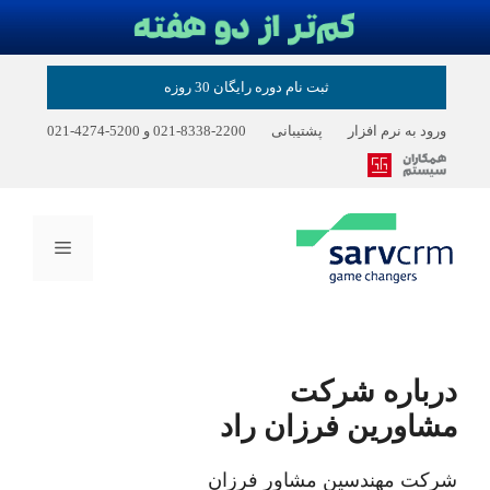
رش
ثبت نام دوره رایگان 30 روزه
ه
حتوا
ورود به نرم افزار
پشتیبانی
2200-8338-021
و
5200-4274-021
فهرست
درباره شرکت
مشاورین فرزان راد
شرکت مهندسین مشاور فرزان