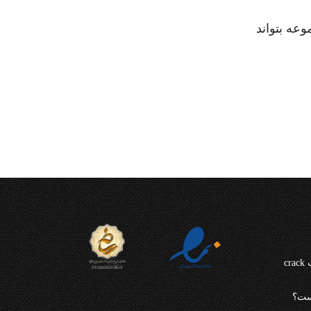
رد این مجموعه بتواند
چرا از نرم افزار CRM مایکروسافت crack
ست؟