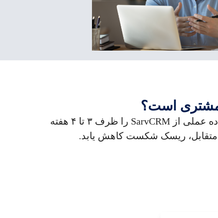
پیاده‌سازی کامل CRM فقط با آموزش چند ساعته تحقق نمی‌یابد. با رویکرد سریع و ساده ما، استفاده عملی از SarvCRM را ظرف ۳ تا ۴ هفته
هد متقابل، ریسک شکست کاهش یابد.