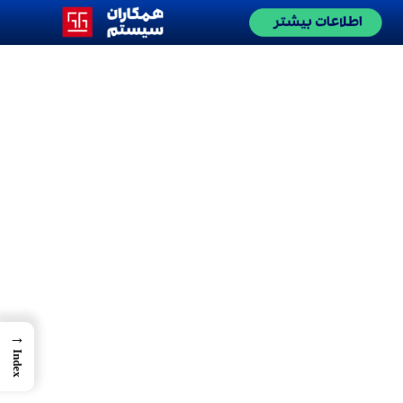
→
Index