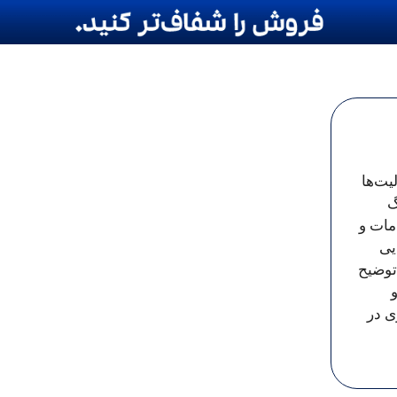
یت‌ها
گ
مات و
یی
 توضیح
ی در